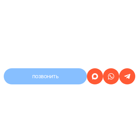
ПОЗВОНИТЬ
АДРЕС
Город Уфа, улица Первомайская,
дом 68/3
Работаем
круглосуточно