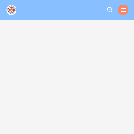
Спасательный круг в
море зависимости
Анонимная
наркологическая
клиника Виталюкс
10 000 довольных
клиентов
за 10 лет работы