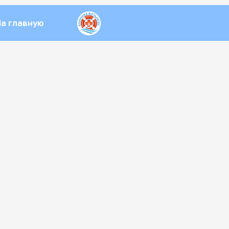
На главную
ская
алюкс