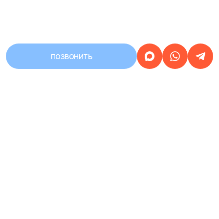
ПОЗВОНИТЬ
АДРЕС
Город Уфа, улица Первомайская,
дом 68/3
Работаем
круглосуточно
ЗАПИСЬ НА ПРИЕМ
КРУГЛОСУТОЧНАЯ
8 (937) 359-77-07