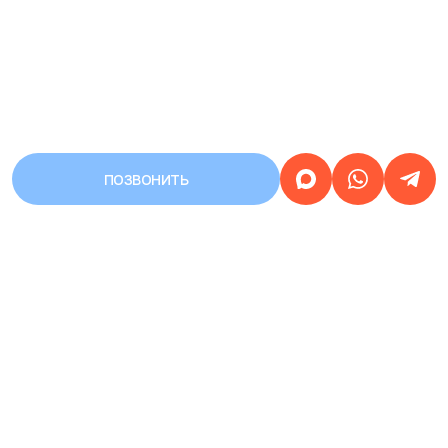
ПОЗВОНИТЬ
АДРЕС
Город Уфа, улица Первомайская,
дом 68/3
Работаем
круглосуточно
ЗАПИСЬ НА ПРИЕМ
КРУГЛОСУТОЧНАЯ