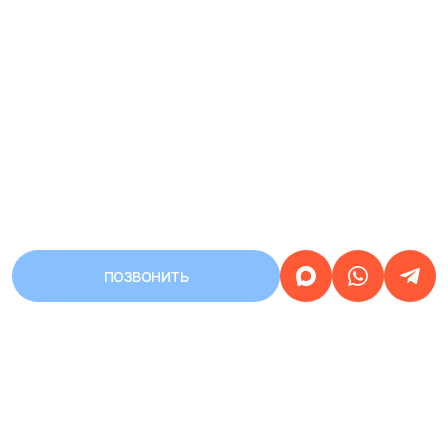
ПОЗВОНИТЬ
АДРЕС
Город Уфа, улица Первомайская,
дом 68/3