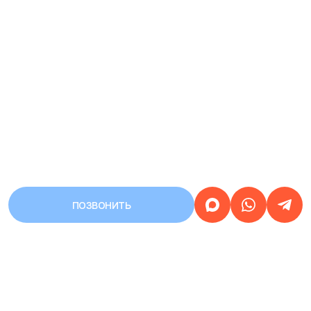
ПОЗВОНИТЬ
АДРЕС
Город Уфа, улица Первомайская,
дом 68/3