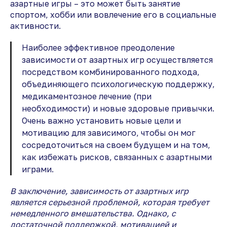
азартные игры – это может быть занятие
спортом, хобби или вовлечение его в социальные
активности.
Наиболее эффективное преодоление
зависимости от азартных игр осуществляется
посредством комбинированного подхода,
объединяющего психологическую поддержку,
медикаментозное лечение (при
необходимости) и новые здоровые привычки.
Очень важно установить новые цели и
мотивацию для зависимого, чтобы он мог
сосредоточиться на своем будущем и на том,
как избежать рисков, связанных с азартными
играми.
В заключение, зависимость от азартных игр
является серьезной проблемой, которая требует
немедленного вмешательства. Однако, с
достаточной поддержкой, мотивацией и