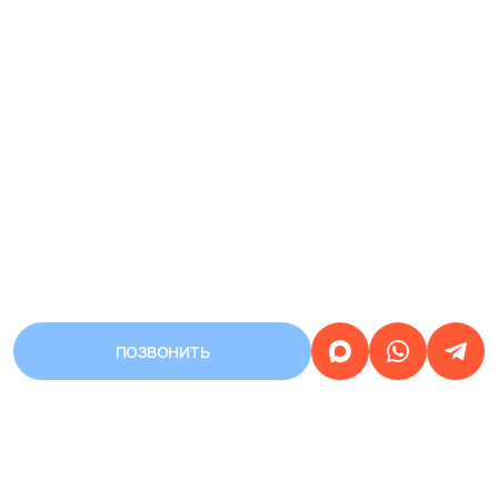
ПОЗВОНИТЬ
АДРЕС
Город Уфа, улица Первомайская,