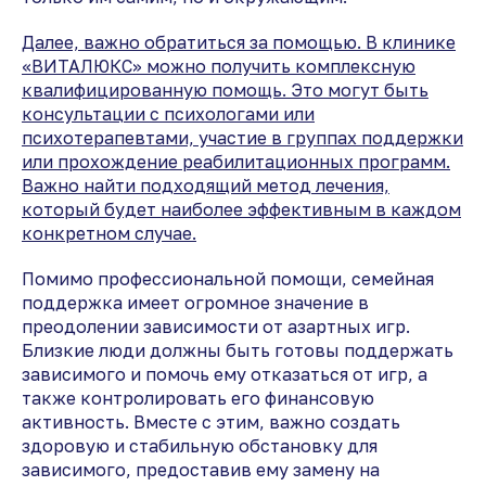
Далее, важно обратиться за помощью. В клинике
«ВИТАЛЮКС» можно получить комплексную
квалифицированную помощь. Это могут быть
консультации с психологами или
психотерапевтами, участие в группах поддержки
или прохождение реабилитационных программ.
Важно найти подходящий метод лечения,
который будет наиболее эффективным в каждом
конкретном случае.
Помимо профессиональной помощи, семейная
поддержка имеет огромное значение в
преодолении зависимости от азартных игр.
Близкие люди должны быть готовы поддержать
зависимого и помочь ему отказаться от игр, а
также контролировать его финансовую
активность. Вместе с этим, важно создать
здоровую и стабильную обстановку для
зависимого, предоставив ему замену на