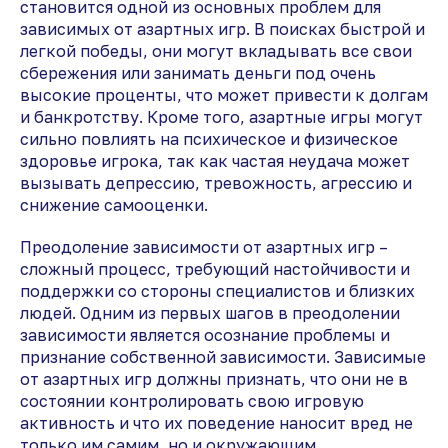
становится одной из основных проблем для
зависимых от азартных игр. В поисках быстрой и
легкой победы, они могут вкладывать все свои
сбережения или занимать деньги под очень
высокие проценты, что может привести к долгам
и банкротству. Кроме того, азартные игры могут
сильно повлиять на психическое и физическое
здоровье игрока, так как частая неудача может
вызывать депрессию, тревожность, агрессию и
снижение самооценки.
Преодоление зависимости от азартных игр –
сложный процесс, требующий настойчивости и
поддержки со стороны специалистов и близких
людей. Одним из первых шагов в преодолении
зависимости является осознание проблемы и
признание собственной зависимости. Зависимые
от азартных игр должны признать, что они не в
состоянии контролировать свою игровую
активность и что их поведение наносит вред не
только им самим, но и окружающим.