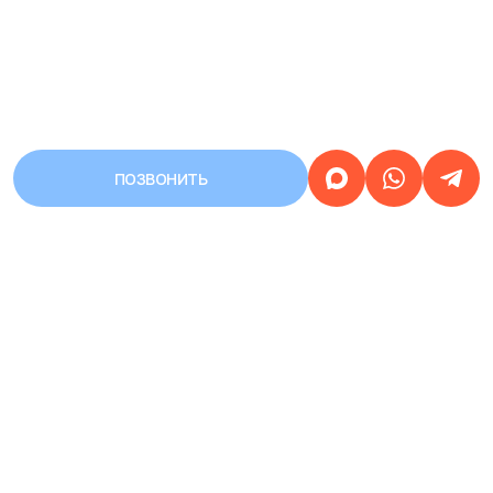
ПОЗВОНИТЬ
АДРЕС
Город Уфа, улица Первомайская,
дом 68/3
Работаем
круглосуточно
ЗАПИСЬ НА ПРИЕМ
КРУГЛОСУТОЧНАЯ
8 (937) 359-77-07