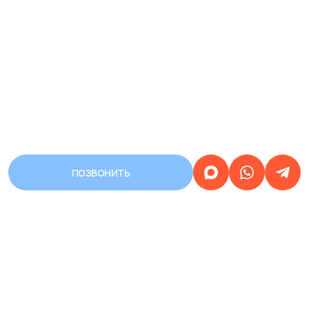
ПОЗВОНИТЬ
АДРЕС
Город Уфа, улица Первомайская,
дом 68/3
Работаем