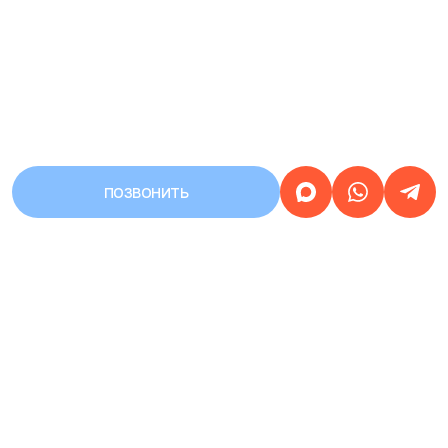
ПОЗВОНИТЬ
АДРЕС
Город Уфа, улица Первомайская,
дом 68/3
Работаем
круглосуточно
ЗАПИСЬ НА ПРИЕМ
КРУГЛОСУТОЧНАЯ