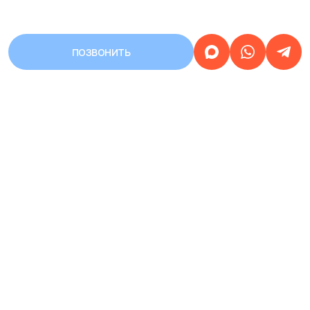
ПОЗВОНИТЬ
АДРЕС
Город Уфа, улица Первомайская,
дом 68/3
Работаем
круглосуточно
ЗАПИСЬ НА ПРИЕМ
КРУГЛОСУТОЧНАЯ
8 (937) 359-77-07