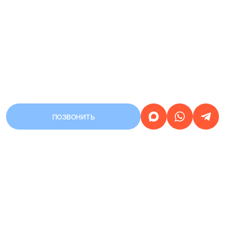
ПОЗВОНИТЬ
АДРЕС
Город Уфа, улица Первомайская,
дом 68/3
Работаем
круглосуточно