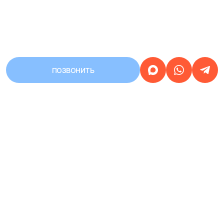
ПОЗВОНИТЬ
АДРЕС
Город Уфа, улица Первомайская,
дом 68/3
Работаем
круглосуточно
ЗАПИСЬ НА ПРИЕМ
КРУГЛОСУТОЧНАЯ
8 (937) 359-77-07