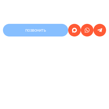
ПОЗВОНИТЬ
АДРЕС
Город Уфа, улица Первомайская,
дом 68/3
Работаем
круглосуточно
ЗАПИСЬ НА ПРИЕМ
КРУГЛОСУТОЧНАЯ
8 (937) 359-77-07