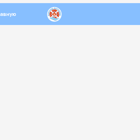
лавную
ская
алюкс