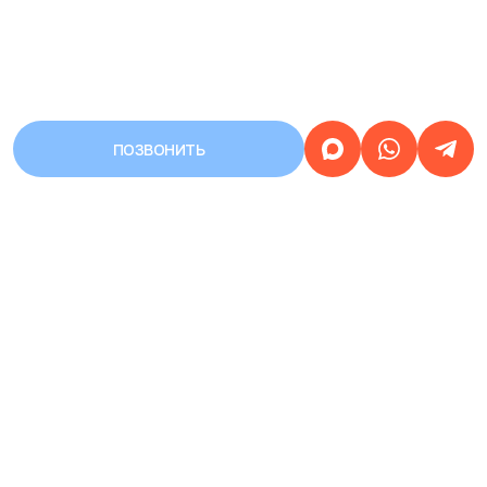
ПОЗВОНИТЬ
АДРЕС
Город Уфа, улица Первомайская,
дом 68/3
Работаем
круглосуточно
ЗАПИСЬ НА ПРИЕМ
КРУГЛОСУТОЧНАЯ
8 (937) 359-77-07