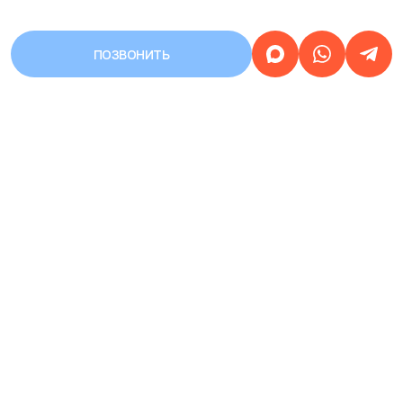
ПОЗВОНИТЬ
АДРЕС
Город Уфа, улица Первомайская,
дом 68/3
Работаем
круглосуточно
ЗАПИСЬ НА ПРИЕМ
КРУГЛОСУТОЧНАЯ
8 (937) 359-77-07