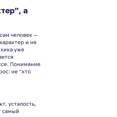
тер”, а
 сам человек —
 характер и не
ихика уже
ается
ссе. Понимание
ос: не “кто
т, усталость,
т самый