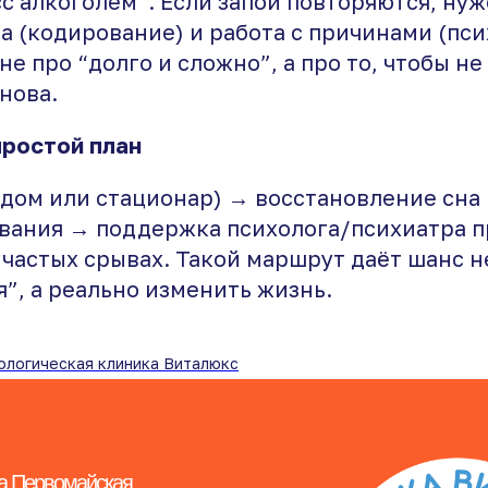
с алкоголем”. Если запои повторяются, нуж
а (кодирование) и работа с причинами (пси
не про “долго и сложно”, а про то, чтобы не
снова.
простой план
(дом или стационар) → восстановление сна
вания → поддержка психолога/психиатра п
частых срывах. Такой маршрут даёт шанс н
я”, а реально изменить жизнь.
ологическая клиника Виталюкс
а Первомайская,