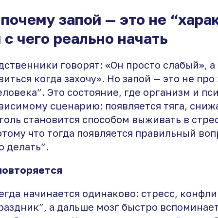
 почему запой — это не “харак
и с чего реально начать
дственники говорят: «Он просто слабый», а
виться когда захочу». Но запой — это не про
еловека”. Это состояние, где организм и пс
висимому сценарию: появляется тяга, сниж
оголь становится способом выживать в стре
отому что тогда появляется правильный вопр
о делать”.
повторяется
егда начинается одинаково: стресс, конфлик
раздник”, а дальше мозг быстро вспоминае