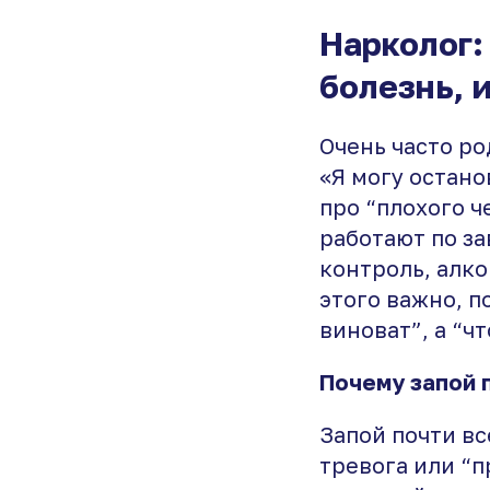
Нарколог:
болезнь, 
Очень часто ро
«Я могу остано
про “плохого ч
работают по за
контроль, алк
этого важно, п
виноват”, а “чт
Почему запой 
Запой почти вс
тревога или “п