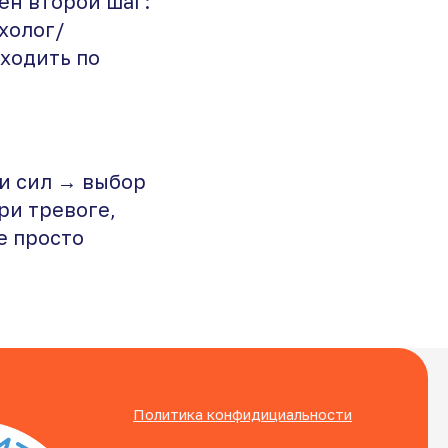
ен второй шаг:
холог/
 ходить по
 и сил → выбор
ри тревоге,
е просто
Политика конфидициальности