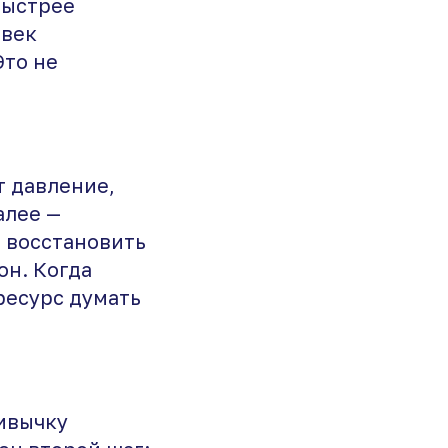
быстрее
овек
Это не
т давление,
алее —
, восстановить
он. Когда
 ресурс думать
ривычку