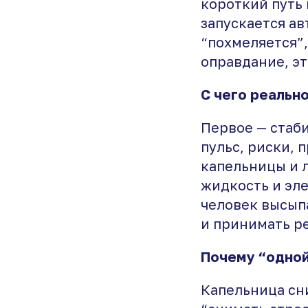
короткий путь 
запускается ав
“похмеляется”,
оправдание, э
С чего реально
Первое — стаб
пульс, риски, 
капельницы и 
жидкость и эле
человек высыпа
и принимать р
Почему “одной
Капельница сн