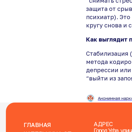
“снимать стрес
защита от срыв
психиатр). Это 
кругу снова и 
Как выглядит 
Стабилизация 
метода кодиро
депрессии или 
“выйти из запо
Анонимная нарк
АДРЕС
ГЛАВНАЯ
Город Уфа, улиц