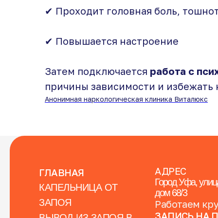
✔ Проходит головная боль, тошно
✔ Повышается настроение
Затем подключается
работа с пси
причины зависимости и избежать 
Анонимная наркологическая клиника Виталюкс
АДРЕС
ГЛАВНАЯ
Город Уфа, улиц
КАПЕЛЬНИЦА ОТ
дом 68/3
ЗАПОЯ
Работаем кр
ЗАПИСЬ НА 
ВЫВОД ИЗ ЗАПОЯ В