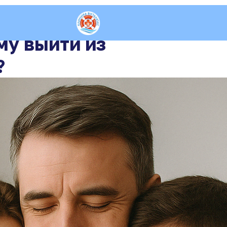
му выйти из
?