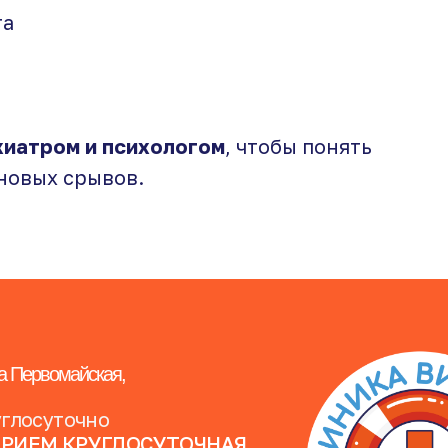
та
хиатром и психологом
, чтобы понять
новых срывов.
а Первомайская,
углосуточно
ПРИЕМ КРУГЛОСУТОЧНАЯ