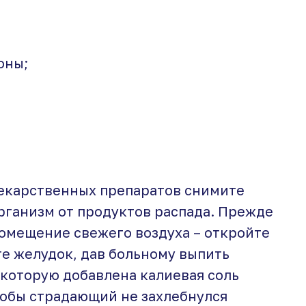
оны;
екарственных препаратов снимите
рганизм от продуктов распада. Прежде
помещение свежего воздуха – откройте
те желудок, дав больному выпить
 которую добавлена калиевая соль
тобы страдающий не захлебнулся