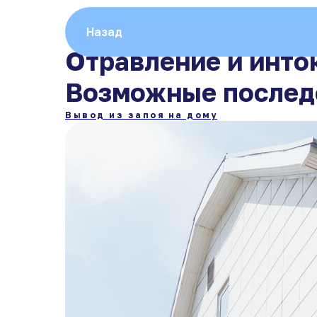
Назад
Отравление и инто
Возможные послед
Вывод из запоя на дому