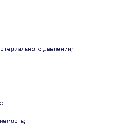
артериального давления;
;
ляемость;