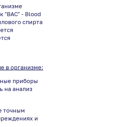
ганизме
 "BAC" - Blood
илового спирта
ается
ется
е в организме:
нные приборы
ь на анализ
е точным
чреждениях и