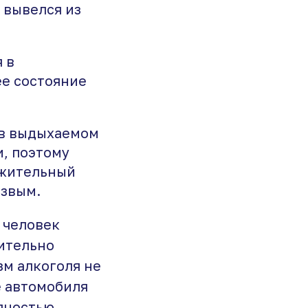
 вывелся из
 в
ее состояние
 в выдыхаемом
и, поэтому
ожительный
езвым.
 человек
чительно
зм алкоголя не
е автомобиля
лностью