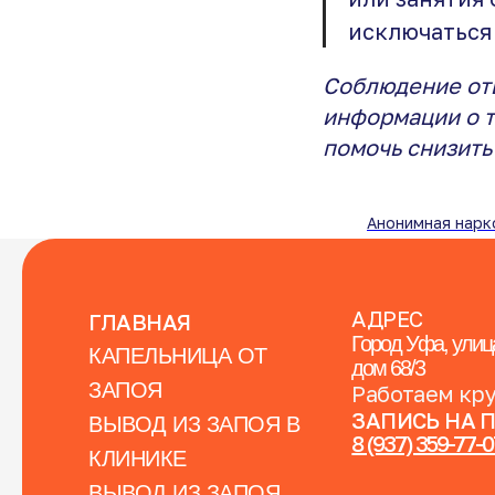
исключаться
Соблюдение отв
информации о т
помочь снизить
Анонимная нарк
АДРЕС
ГЛАВНАЯ
Город Уфа, улиц
КАПЕЛЬНИЦА ОТ
дом 68/3
ЗАПОЯ
Работаем кр
ЗАПИСЬ НА 
ВЫВОД ИЗ ЗАПОЯ В
8 (937) 359-77-
КЛИНИКЕ
ВЫВОД ИЗ ЗАПОЯ