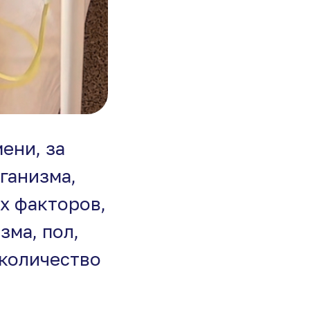
ени, за
ганизма,
х факторов,
ма, пол,
 количество