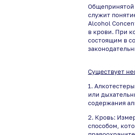
Общепринятой 
служит понятие
Alcohol Concen
в крови. При 
состоящим в со
законодательн
Существует не
1. Алкотестер
или дыхательн
содержания ал
2. Кровь: Изм
способом, кот
правоохраните