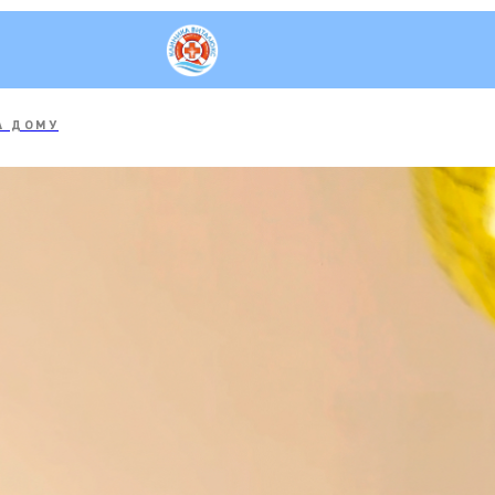
тро выходит алкоголь из
ма человека?
А ДОМУ