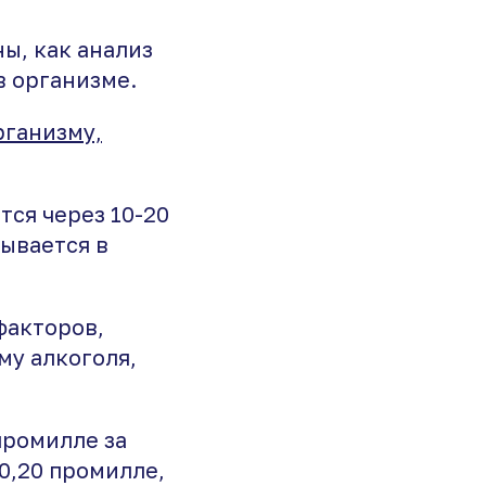
ны, как анализ
в организме.
рганизму,
тся через 10-20
сывается в
факторов,
му алкоголя,
промилле за
 0,20 промилле,