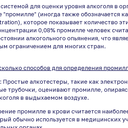
системой для оценки уровня алкоголя в ор
 "промилле" (иногда также обозначается как
tration), которое показывает количество эт
концентрации 0,08% промилле человек счит
стоянии алкогольного опьянения, что явля
ым ограничением для многих стран.
сколько способов для определения промилл
ы: Простые алкотестеры, такие как электро
ые трубочки, оценивают промилле, опираяс
коголя в выдыхаемом воздухе.
ерение промилле в крови считается наиболе
орый обычно используется в медицинских у
льных органах.