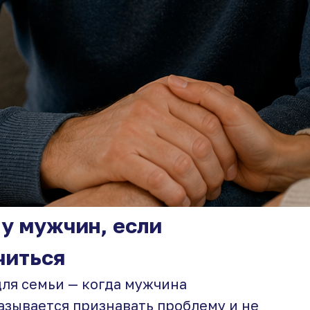
 у мужчин, если
читься
для семьи — когда мужчина
азывается признавать проблему и не