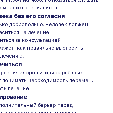
к мнению специалиста.
ека без его согласия
ько добровольно. Человек должен
аситься на лечение.
иться за консультацией
кажет, как правильно выстроить
 лечению.
ечиться
удшения здоровья или серьёзных
т понимать необходимость перемен.
ть лечение.
ирование
ополнительный барьер перед
т риск срыва в первые месяцы