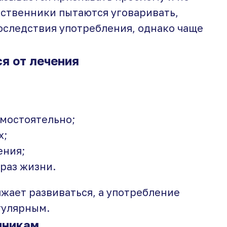
дственники пытаются уговаривать,
последствия употребления, однако чаще
я от лечения
амостоятельно;
х;
ения;
раз жизни.
жает развиваться, а употребление
гулярным.
нникам