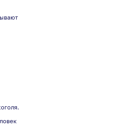
бывают
оголя.
еловек