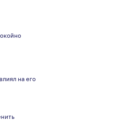
покойно
влиял на его
енить