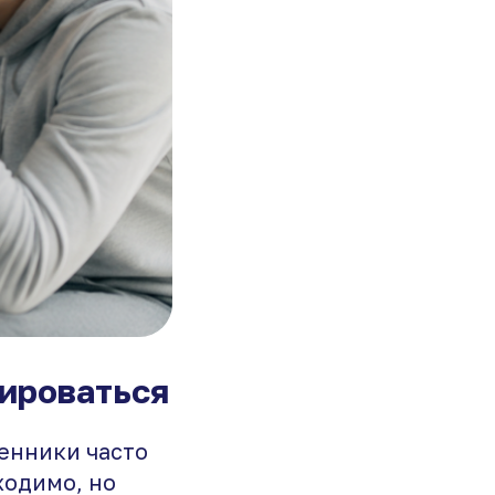
дироваться
енники часто
ходимо, но