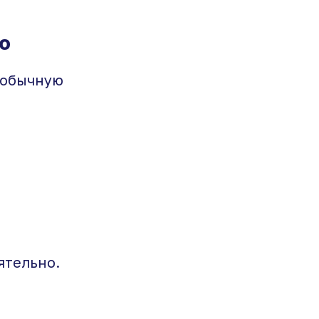
ю
 обычную
ятельно.