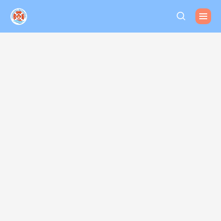
Спасательный круг для
психического
здоровья
Анонимная
психиатрическая
больница Виталюкс