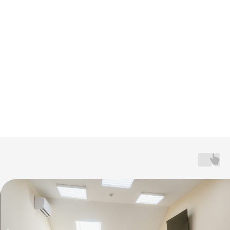
Все для комфортного
пребывания и скорейшего
восстановления
Фото анонимной
психиатрической
больницы